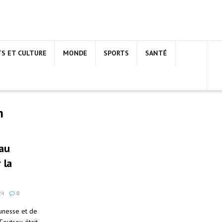
TS ET CULTURE
MONDE
SPORTS
SANTÉ
n
 au
 la
24
0
eunesse et de
Foutsou était