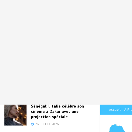
ACTUALITÉS
Cameroun : Jeanne Mauricette Mbole,
Epouse Mvondo Mendim, décroche un
Doctorat PHD en sciences
pharmaceutiques, option management
de la qualité
29 JUILLET 2026
La CDP mobilise 50 millions
d’euros pour la filière
agroalimentaire en Afrique
28 JUILLET 2026
Sénégal: l’Italie célèbre son
Accueil
A Pr
cinéma à Dakar avec une
projection spéciale
28 JUILLET 2026