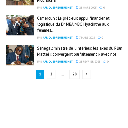
Mounouna...
PAR
AFRIQUEPREMIERE.NET
23 MARS 2025
0
Cameroun : Le précieux appui financier et
logistique du Dr MBA MBO Hyacinthe aux
femmes...
PAR
AFRIQUEPREMIERE.NET
7 MARS 2025
0
Sénégal: ministre de l’Intérieur, les axes du Plan
Mattei « convergent parfaitement » avec nos...
PAR
AFRIQUEPREMIERE.NET
28 FÉVRIER 2025
0
1
2
…
28