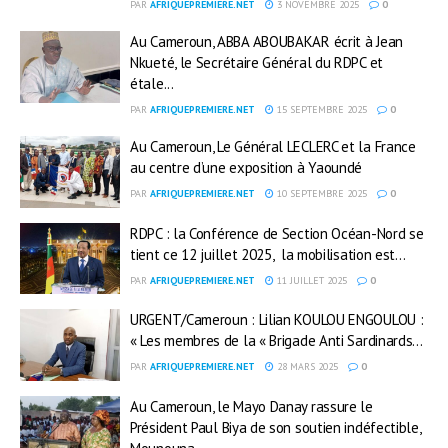
PAR
AFRIQUEPREMIERE.NET
3 NOVEMBRE 2025
0
Au Cameroun, ABBA ABOUBAKAR écrit à Jean
Nkueté, le Secrétaire Général du RDPC et
étale...
PAR
AFRIQUEPREMIERE.NET
15 SEPTEMBRE 2025
0
Au Cameroun, Le Général LECLERC et la France
au centre d’une exposition à Yaoundé
PAR
AFRIQUEPREMIERE.NET
10 SEPTEMBRE 2025
0
RDPC : la Conférence de Section Océan-Nord se
tient ce 12 juillet 2025, la mobilisation est...
PAR
AFRIQUEPREMIERE.NET
11 JUILLET 2025
0
URGENT/Cameroun : Lilian KOULOU ENGOULOU :
« Les membres de la « Brigade Anti Sardinards...
PAR
AFRIQUEPREMIERE.NET
28 MARS 2025
0
Au Cameroun, le Mayo Danay rassure le
Président Paul Biya de son soutien indéfectible,