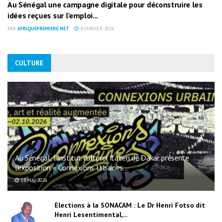
Au Sénégal une campagne digitale pour déconstruire les
idées reçues sur l’emploi...
PAR
AFRIQUEPREMIERE.NET
8 JANVIER 2026
CULTURE
Au Sénégal, l’Institut culturel italien de Dakar présente
l’exposition « Connexions Urbaines...
13 MAI 2026
Elections à la SONACAM : Le Dr Henri Fotso dit
Henri Lesentimental,...