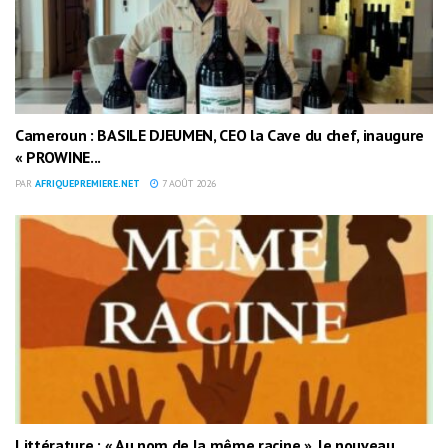
Cameroun : BASILE DJEUMEN, CEO la Cave du chef, inaugure
« PROWINE...
PAR
AFRIQUEPREMIERE.NET
7 AOÛT 2026
Littérature : « Au nom de la même racine », le nouveau...