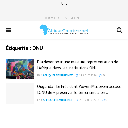
tml
ADVERTISEMENT
Étiquette :
ONU
Plaidoyer pour une majeure représentation de
l’Afrique dans les institutions ONU
PAR
AFRIQUEPREMIERE.NET
14 AOÛT 2024
0
Ouganda : Le Président Yoweri Museveni accuse
l’ONU de « préserver le terrorisme » en...
PAR
AFRIQUEPREMIERE.NET
2 FÉVRIER 2018
0