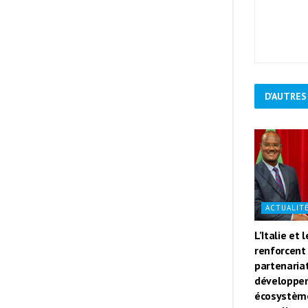
D'AUTRES
ACTUALIT
L’Italie et 
renforcent 
partenaria
développe
écosystèm