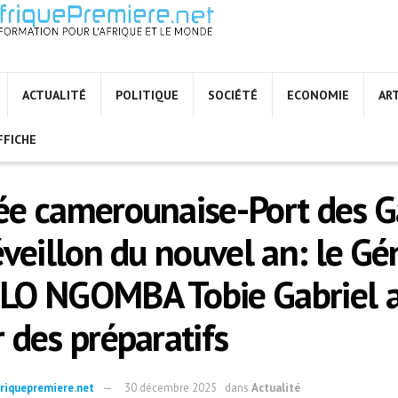
ACTUALITÉ
POLITIQUE
SOCIÉTÉ
ECONOMIE
AR
FFICHE
e camerounaise-Port des G
éveillon du nouvel an: le Gé
O NGOMBA Tobie Gabriel 
 des préparatifs
riquepremiere.net
30 décembre 2025
dans
Actualité