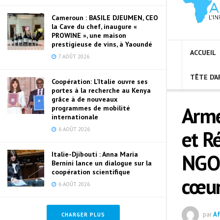
Cameroun : BASILE DJEUMEN, CEO
la Cave du chef, inaugure «
PROWINE », une maison
prestigieuse de vins, à Yaoundé
ACCUEIL
7 AOÛT 2026
TÊTE D’A
Coopération: L’Italie ouvre ses
portes à la recherche au Kenya
grâce à de nouveaux
Armé
programmes de mobilité
internationale
et R
6 AOÛT 2026
NGOL
Italie-Djibouti : Anna Maria
Bernini lance un dialogue sur la
coopération scientifique
cœur
6 AOÛT 2026
par
Af
CHARGER PLUS