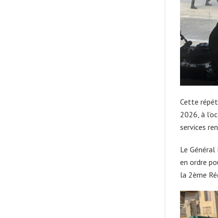
Cette répéti
2026, à l’o
services ren
Le Général 
en ordre po
la 2ème Rég