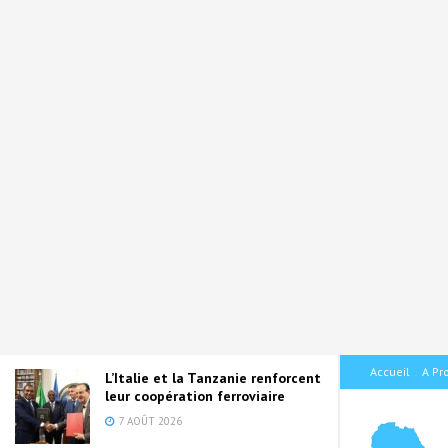
ACTUALITÉS
Armée camerounaise-Port des Galons
et Réveillon du nouvel an: le Général
NGOLO NGOMBA Tobie Gabriel au cœur
des préparatifs
30 DÉCEMBRE 2025
L’Italie et le Sénégal renforcent
leur partenariat dans le
développement des
écosystèmes agroalimentaires
7 AOÛT 2026
Accueil
A Pr
L’Italie et la Tanzanie renforcent
leur coopération ferroviaire
7 AOÛT 2026