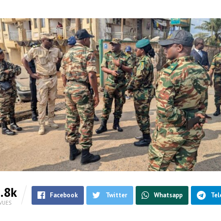
.8k
Facebook
Twitter
Whatsapp
Tel
VUES