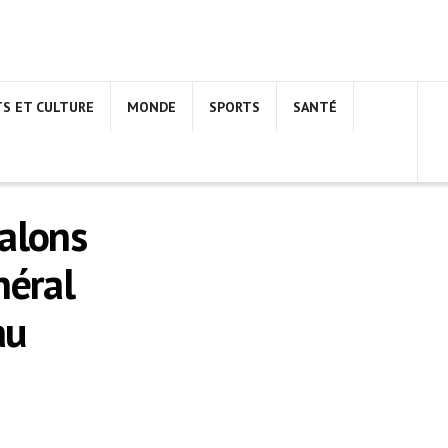
TS ET CULTURE
MONDE
SPORTS
SANTÉ
alons
néral
au