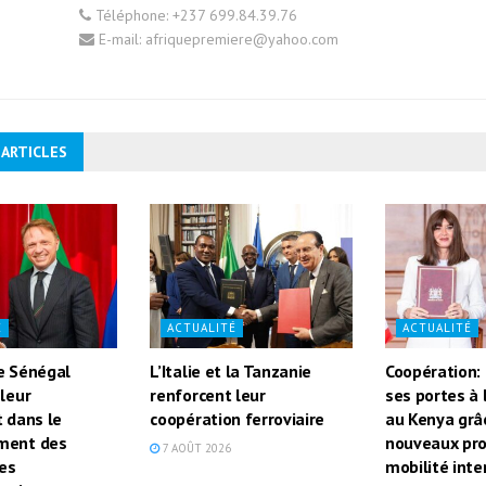
Téléphone: +237 699.84.39.76
E-mail: afriquepremiere@yahoo.com
 ARTICLES
É
ACTUALITÉ
ACTUALITÉ
le Sénégal
L’Italie et la Tanzanie
Coopération: 
leur
renforcent leur
ses portes à 
t dans le
coopération ferroviaire
au Kenya grâ
ment des
nouveaux pr
7 AOÛT 2026
es
mobilité inte