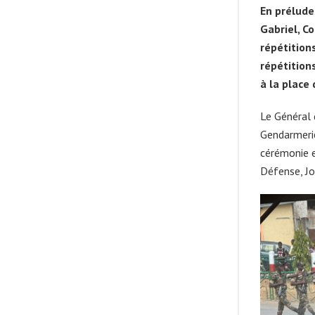
En prélude
Gabriel, C
répétition
répétition
à la place
Le Général 
Gendarmeri
cérémonie e
Défense, J