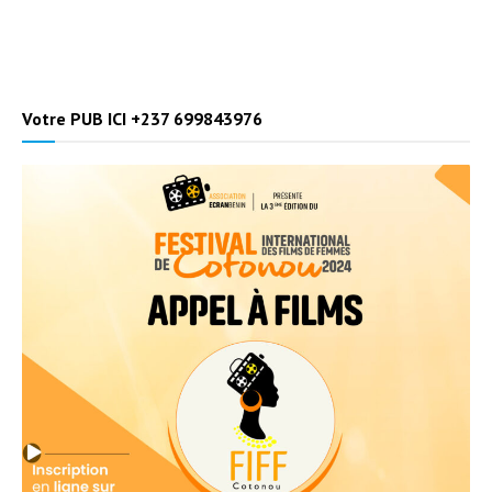
Votre PUB ICI +237 699843976