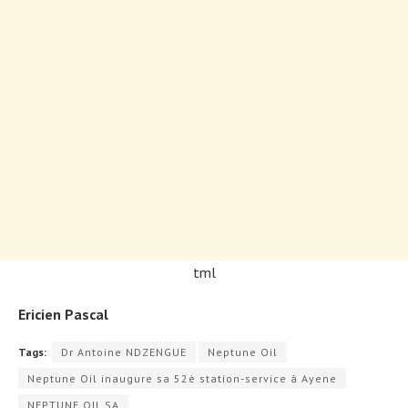
tml
Ericien Pascal
Tags:
Dr Antoine NDZENGUE
Neptune Oil
Neptune Oil inaugure sa 52è station-service à Ayene
NEPTUNE OIL SA