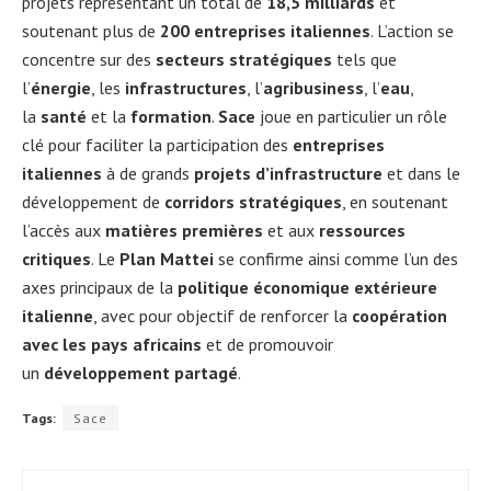
projets représentant un total de
18,5 milliards
et
soutenant plus de
200 entreprises italiennes
. L’action se
concentre sur des
secteurs stratégiques
tels que
l’
énergie
, les
infrastructures
, l’
agribusiness
, l’
eau
,
la
santé
et la
formation
.
Sace
joue en particulier un rôle
clé pour faciliter la participation des
entreprises
italiennes
à de grands
projets d’infrastructure
et dans le
développement de
corridors stratégiques
, en soutenant
l’accès aux
matières premières
et aux
ressources
critiques
. Le
Plan Mattei
se confirme ainsi comme l’un des
axes principaux de la
politique économique extérieure
italienne
, avec pour objectif de renforcer la
coopération
avec les pays africains
et de promouvoir
un
développement partagé
.
Tags:
Sace